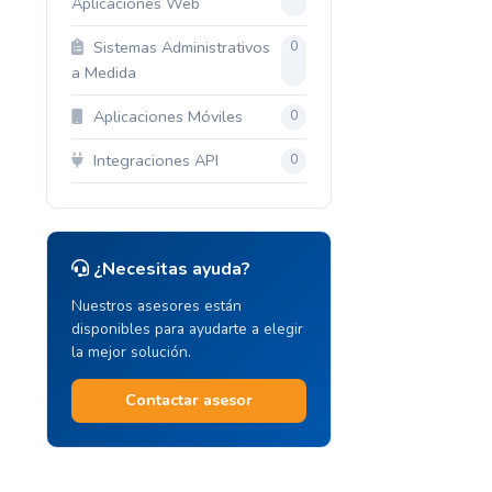
Aplicaciones Web
Sistemas Administrativos
0
a Medida
Aplicaciones Móviles
0
Integraciones API
0
¿Necesitas ayuda?
Nuestros asesores están
disponibles para ayudarte a elegir
la mejor solución.
Contactar asesor