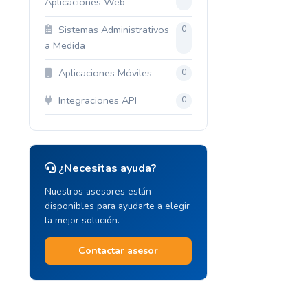
Aplicaciones Web
Sistemas Administrativos
0
a Medida
Aplicaciones Móviles
0
Integraciones API
0
¿Necesitas ayuda?
Nuestros asesores están
disponibles para ayudarte a elegir
la mejor solución.
Contactar asesor