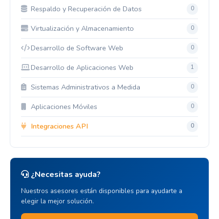
Respaldo y Recuperación de Datos
0
Virtualización y Almacenamiento
0
Desarrollo de Software Web
0
Desarrollo de Aplicaciones Web
1
Sistemas Administrativos a Medida
0
Aplicaciones Móviles
0
Integraciones API
0
¿Necesitas ayuda?
Nuestros asesores están disponibles para ayudarte a
elegir la mejor solución.